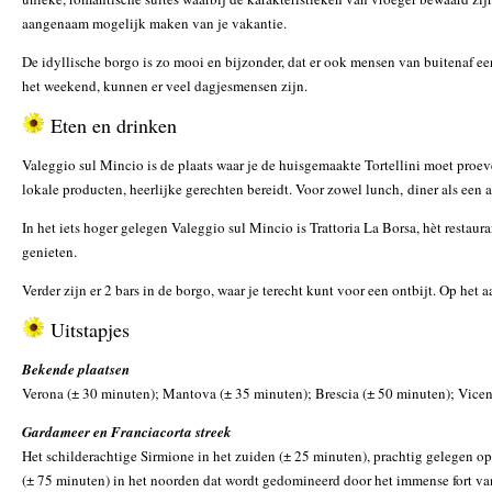
aangenaam mogelijk maken van je vakantie.
De idyllische borgo is zo mooi en bijzonder, dat er ook mensen van buitenaf e
het weekend, kunnen er veel dagjesmensen zijn.
Eten en drinken
Valeggio sul Mincio is de plaats waar je de huisgemaakte Tortellini moet proev
lokale producten, heerlijke gerechten bereidt. Voor zowel lunch, diner als een ap
In het iets hoger gelegen Valeggio sul Mincio is Trattoria La Borsa, hèt restaur
genieten.
Verder zijn er 2 bars in de borgo, waar je terecht kunt voor een ontbijt. Op het 
Uitstapjes
Bekende plaatsen
Verona (± 30 minuten); Mantova (± 35 minuten); Brescia (± 50 minuten); Vice
Gardameer en Franciacorta streek
Het schilderachtige Sirmione in het zuiden (± 25 minuten), prachtig gelegen o
(± 75 minuten) in het noorden dat wordt gedomineerd door het immense fort van