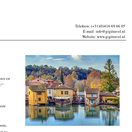
Telefoon: (+31)(0)416 69 66 05
E-mail: info@gigitravel.nl
Website: www.gigitravel.nl
ants en
n!”
deze
ooie,
et zo