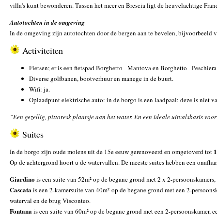
villa's kunt bewonderen. Tussen het meer en Brescia ligt de heuvelachtige Fra
Autotochten in de omgeving
In de omgeving zijn autotochten door de bergen aan te bevelen, bijvoorbeeld va
Activiteiten
Fietsen; er is een fietspad Borghetto - Mantova en Borghetto - Peschiera
Diverse golfbanen, bootverhuur en manege in de buurt.
Wifi: ja.
Oplaadpunt elektrische auto: in de borgo is een laadpaal; deze is niet 
”Een gezellig, pittoresk plaatsje aan het water. En een ideale uitvalsbasis vo
Suites
1
In de borgo zijn oude molens uit de 15e eeuw gerenoveerd en omgetoverd tot
Op de achtergrond hoort u de watervallen. De meeste suites hebben een onafhank
Giardino
is een suite van 52m² op de begane grond met 2 x 2-persoonskamers, 
Cascata
is een 2-kamersuite van 40m² op de begane grond met een 2-persoonska
waterval en de brug Visconteo.
Fontana
is een suite van 60m² op de begane grond met een 2-persoonskamer, e