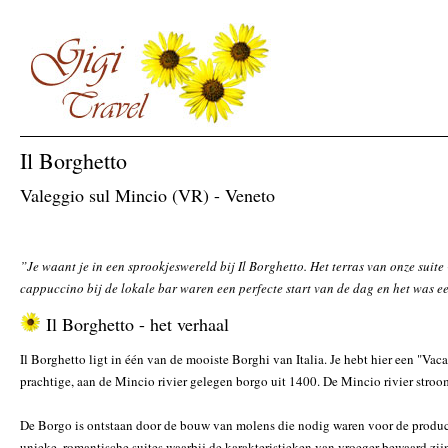
Il Borghetto
Valeggio sul Mincio (VR) - Veneto
”Je waant je in een sprookjeswereld bij Il Borghetto. Het terras van onze suit
cappuccino bij de lokale bar waren een perfecte start van de dag en het was e
Il Borghetto - het verhaal
Il Borghetto ligt in één van de mooiste Borghi van Italia. Je hebt hier een "Vaca
prachtige, aan de Mincio rivier gelegen borgo uit 1400. De Mincio rivier stroo
De Borgo is ontstaan door de bouw van molens die nodig waren voor de product
unieke, romantische suites waarbij de karakteristieken van vroeger bewaard zijn