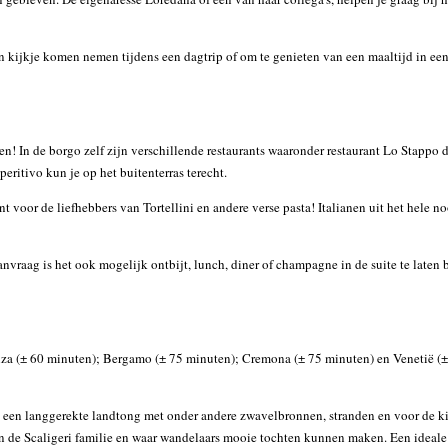
en kijkje komen nemen tijdens een dagtrip of om te genieten van een maaltijd in ee
en! In de borgo zelf zijn verschillende restaurants waaronder restaurant Lo Stappo 
eritivo kun je op het buitenterras terecht.
ant voor de liefhebbers van Tortellini en andere verse pasta! Italianen uit het hele
aanvraag is het ook mogelijk ontbijt, lunch, diner of champagne in de suite te laten
nza (± 60 minuten); Bergamo (± 75 minuten); Cremona (± 75 minuten) en Venetië (±
p een langgerekte landtong met onder andere zwavelbronnen, stranden en voor de k
 de Scaligeri familie en waar wandelaars mooie tochten kunnen maken. Een ideale 