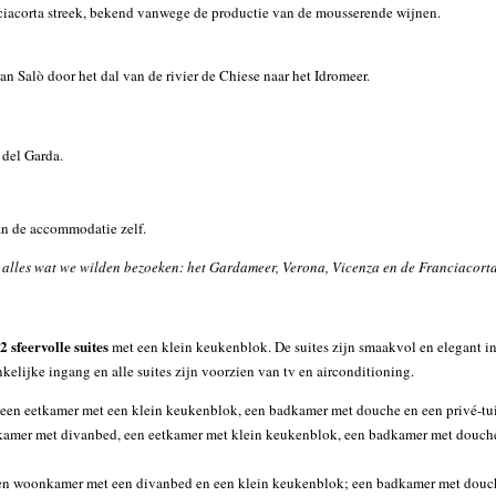
nciacorta streek, bekend vanwege de productie van de mousserende wijnen.
n Salò door het dal van de rivier de Chiese naar het Idromeer.
 del Garda.
van de accommodatie zelf.
or alles wat we wilden bezoeken: het Gardameer, Verona, Vicenza en de Franciacort
2 sfeervolle suites
met een klein keukenblok. De suites zijn smaakvol en elegant i
elijke ingang en alle suites zijn voorzien van tv en airconditioning.
een eetkamer met een klein keukenblok, een badkamer met douche en een privé-tuin.
mer met divanbed, een eetkamer met klein keukenblok, een badkamer met douche en
en woonkamer met een divanbed en een klein keukenblok; een badkamer met douche e