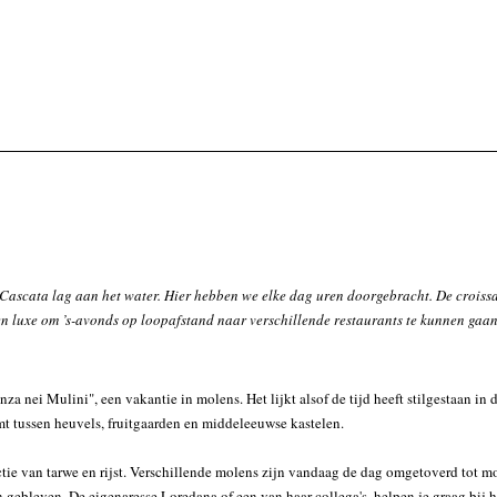
e Cascata lag aan het water. Hier hebben we elke dag uren doorgebracht. De croiss
en luxe om ’s-avonds op loopafstand naar verschillende restaurants te kunnen gaa
nza nei Mulini", een vakantie in molens. Het lijkt alsof de tijd heeft stilgestaan in 
mt tussen heuvels, fruitgaarden en middeleeuwse kastelen.
ie van tarwe en rijst. Verschillende molens zijn vandaag de dag omgetoverd tot m
 gebleven. De eigenaresse Loredana of een van haar collega's, helpen je graag bij h