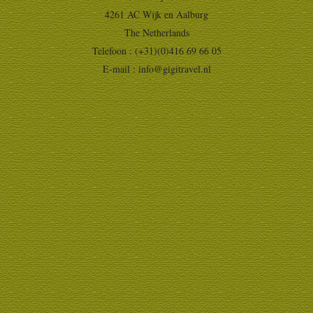
4261 AC Wijk en Aalburg
The Netherlands
Telefoon : (+31)(0)416 69 66 05
E-mail :
info@gigitravel.nl