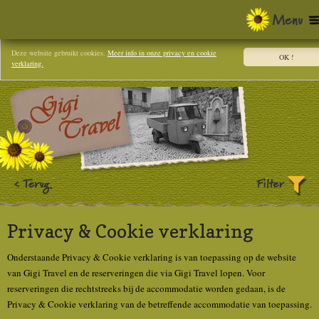
Deze website gebruikt cookies.
Meer info in onze privacy en cookie
OK !
verklaring.
Privacy & Cookie verklaring
Onderstaande Privacy & Cookie verklaring is van toepassing op de website
van Gigi Travel en de reserveringen die via Gigi Travel lopen. Voor
reserveringen die rechtstreeks bij de accommodatie worden gedaan, is de
Privacy & Cookie verklaring van de betreffende accommodatie van toepassing.