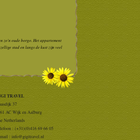
jven zo'n oude borgo. Het appartement
ellige stad en langs de kust zijn veel
IGI TRAVEL
asdijk 37
61 AC Wijk en Aalburg
e Netherlands
lefoon : (+31)(0)416 69 66 05
mail :
info@gigitravel.nl