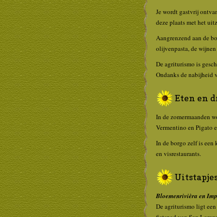
Je wordt gastvrij ontva
deze plaats met het ui
Aangrenzend aan de bor
olijvenpasta, de wijnen
De agriturismo is gesch
Ondanks de nabijheid v
Eten en 
In de zomermaanden wor
Vermentino en Pigato en
In de borgo zelf is een 
en visrestaurants.
Uitstapje
Bloemenrivièra en Imp
De agriturismo ligt een