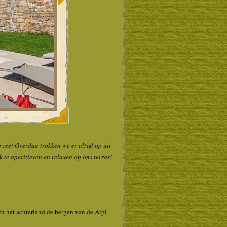
 zee! Overdag trokken we er altijd op uit
 te aperitieven en relaxen op ons terras!
 in het achterland de bergen van de Alpi