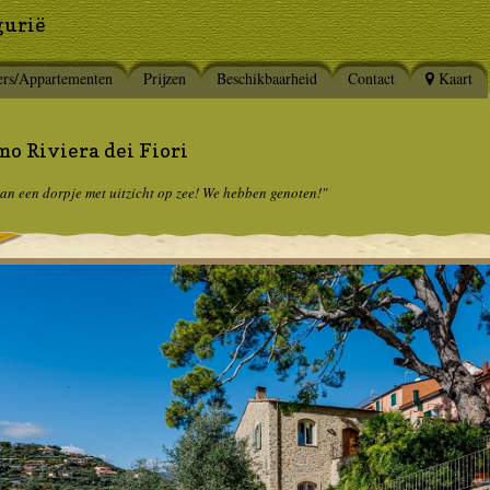
gurië
rs/Appartementen
Prijzen
Beschikbaarheid
Contact
Kaart
o Riviera dei Fiori
van een dorpje met uitzicht op zee! We hebben genoten!"