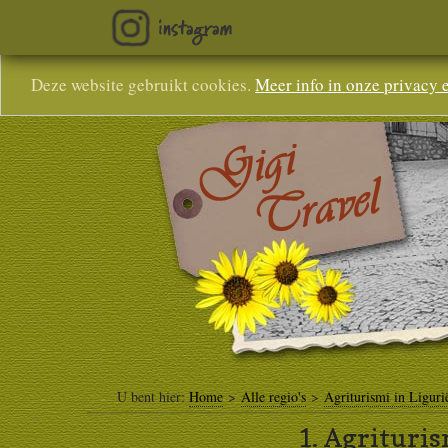
Deze website gebruikt cookies.
Meer info in onze privacy 
U bent hier:
Home
>
Alle regio's
>
Agriturismi in Liguri
1.
Agrituris