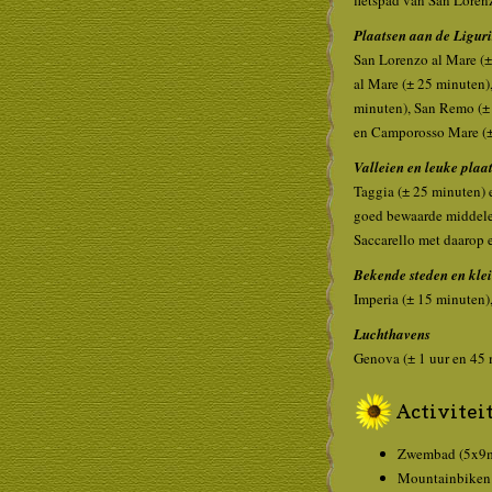
fietspad van San Loren
Plaatsen aan de Liguri
San Lorenzo al Mare (±
al Mare (± 25 minuten)
minuten), San Remo (± 
en Camporosso Mare (±
Valleien en leuke plaa
Taggia (± 25 minuten) 
goed bewaarde middelee
Saccarello met daarop 
Bekende steden en klei
Imperia (± 15 minuten)
Luchthavens
Genova (± 1 uur en 45 
Activiteit
Zwembad (5x9m
Mountainbiken o