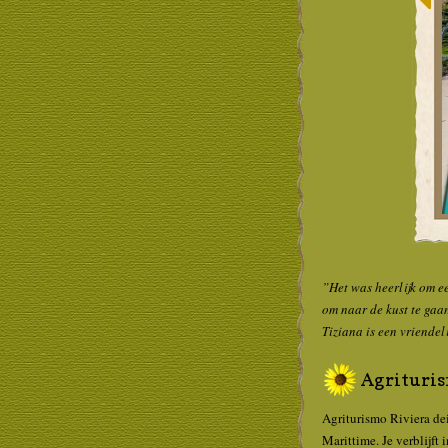
”Het was heerlijk om ee
om naar de kust te gaan
Tiziana is een vriende
Agriturism
Agriturismo Riviera dei
Marittime. Je verblijft