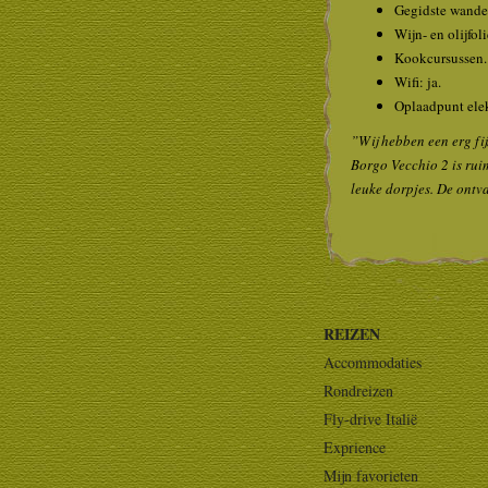
Gegidste wande
Wijn- en olijfol
Kookcursussen.
Wifi: ja.
Oplaadpunt elek
”Wij hebben een erg fij
Borgo Vecchio 2 is ruim
leuke dorpjes. De ontv
REIZEN
Accommodaties
Rondreizen
Fly-drive Italië
Exprience
Mijn favorieten