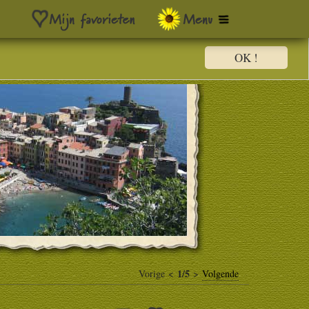
OK !
1/5
Vorige <
>
Volgende