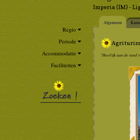
Imperia (IM) - Li
Algemeen
Kame
Regio
Periode
Agriturism
Accommodatie
"Heerlijk aan de rand 
Faciliteiten