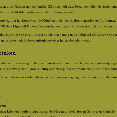
ngen door Tiziana en haar familie. Zij komen uit deze borgo en willen de gasten gr
tzicht op de Middellandse zee en de olijfboomgaarden.
go ligt het landgoed van 10.000m² met wijn- en olijfboomgaarden en fruitbomen. O
 “Riviera Ligure di Ponente Vermentino en Pigato” en citroenjam zijn van eigen pr
ikt als je niet van absolute rust houdt, maar graag in de nabijheid wilt zitten van e
an de autostrada is deze agriturismo zeker het aanbevelen waard.
drinken
den er op aanvraag op het panoramaterras bij minimaal 6 personen proeverijen ge
 de extravergine olijfolie. Hierbij worden Ligurische producten uit de binnenlande
kleine trattoria en verder adviseren de eigenaren je graag over restaurants in de buur
s
eria
 paar kilometer buiten Imperia, aan de Bloemenrivierà, tussen Genova en Frankrijk.