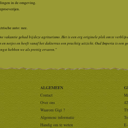
lingen in de omgeving.
ieproeverijen.
trische auto: nee.
ne vakantie gehad bij deze agriturismo. Het is een erg originele plek om te verbli
 en netjes en heeft vanaf het dakterras een prachtig uitzicht. Oud Imperia is een gez
angst hebben we als prettig ervaren.”
ALGEMEEN
G
Contact
Ma
Over ons
42
Waarom Gigi ?
Th
Algemene informatie
Te
Handig om te weten
E-