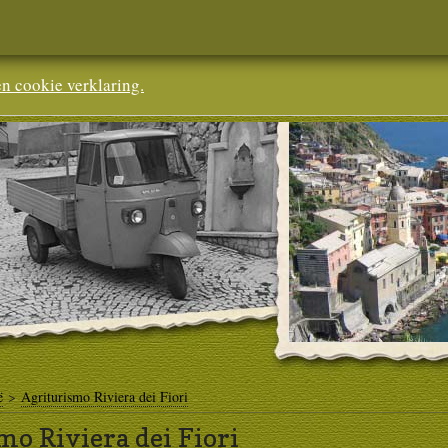
en cookie verklaring.
ë
>
Agriturismo Riviera dei Fiori
mo Riviera dei Fiori