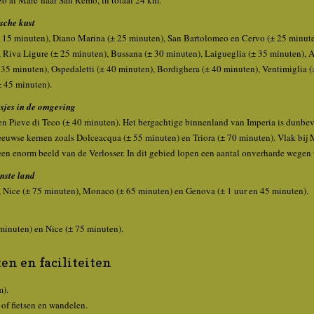
zo al Mare naar San Remo, in totaal 24 km.
sche kust
 15 minuten), Diano Marina (± 25 minuten), San Bartolomeo en Cervo (± 25 minute
, Riva Ligure (± 25 minuten), Bussana (± 30 minuten), Laigueglia (± 35 minuten), A
35 minuten), Ospedaletti (± 40 minuten), Bordighera (± 40 minuten), Ventimiglia (
 45 minuten).
tsjes in de omgeving
en Pieve di Teco (± 40 minuten). Het bergachtige binnenland van Imperia is dunbe
uwse kernen zoals Dolceacqua (± 55 minuten) en Triora (± 70 minuten). Vlak bij 
een enorm beeld van de Verlosser. In dit gebied lopen een aantal onverharde wegen
nste land
, Nice (± 75 minuten), Monaco (± 65 minuten) en Genova (± 1 uur en 45 minuten).
minuten) en Nice (± 75 minuten).
en en faciliteiten
).
f fietsen en wandelen.