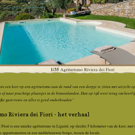
1/35
Agriturismo Riviera dei Fiori
ns een keer op een agriturismo aan de rand van een dorpje te zitten met uitzicht op
 of naar prachtige plaatsjes in de binnenlanden. Dan op tijd weer terug om heerlijk
lijke gastvrouw en alles is goed onderhouden”
o Riviera dei Fiori - het verhaal
 Fiori is een unieke agriturismo in Ligurië, op slechts 5 kilometer van de kust, met
 in appartementen in een middeleeuwse borgo, tussen de locals.