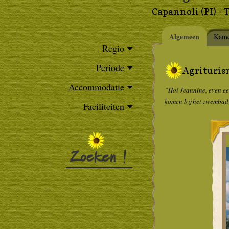
Capannoli (PI) - 
Algemeen
Kame
Regio
Periode
Agrituris
Accommodatie
”Hoi Jeannine, even een
komen bij het zwembad 
Faciliteiten