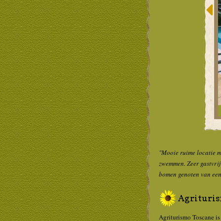
"Mooie ruime locatie m
zwemmen. Zeer gastvrij
bomen genoten van een 
Agrituris
Agriturismo Toscane is