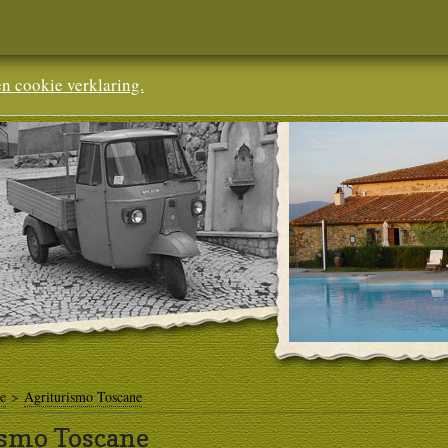
en cookie verklaring.
ne
>
Agriturismo Toscane
smo Toscane