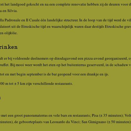
ori het landgoed gekocht en na een complete renovatie hebben zij de deuren voor de
 en Silvia.
a Padronale en Il Casale één landelijke structuur. In de loop van de tijd werd de vi
ateert uit de Etruskische tijd en waarschijnlijk waren daar destijds Etruskische gra
n olijfolie.
drinken
rdt er bij voldoende deelnemers op dinsdagavond een pizza-avond georganiseerd,
uffet. Bij mooi weer wordt het eten op het buitenterras geserveerd, in de schaduw 
tot en met begin september is de bar geopend voor een drankje en ijs.
0 m tot ± 5 km zijn verschillende restaurants.
s
 met een groot panoramaterras en vele bars en restaurants; Pisa (± 35 minuten); Vol
minuten), de geboorteplaats van Leonardo da Vinci; San Gimignano (± 50 minuten);