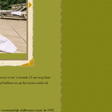
r je er tot ’s avonds 12 uur nog kunt
ond hebben we op het terras onder de
 voornamelijk olijfbomen staan. In 1992