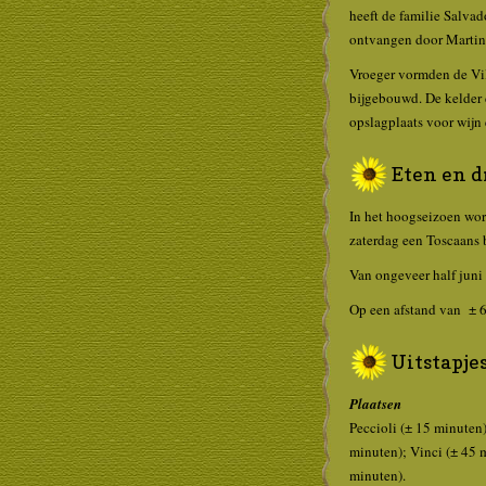
heeft de familie Salvad
ontvangen door Martina
Vroeger vormden de Vill
bijgebouwd. De kelder d
opslagplaats voor wijn e
Eten en 
In het hoogseizoen wo
zaterdag een Toscaans b
Van ongeveer half juni 
Op een afstand van ± 60
Uitstapje
Plaatsen
Peccioli (± 15 minuten)
minuten); Vinci (± 45 
minuten).