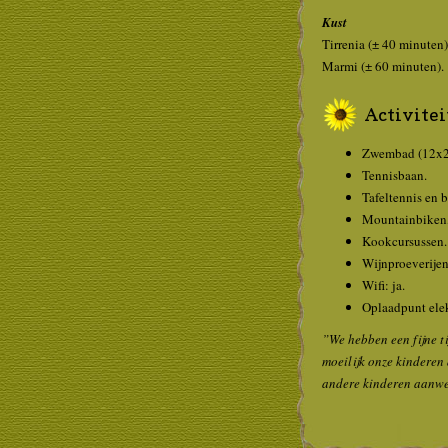
Kust
Tirrenia (± 40 minuten)
Marmi (± 60 minuten).
Activiteit
Zwembad (12x2
Tennisbaan.
Tafeltennis en bi
Mountainbiken,
Kookcursussen.
Wijnproeverijen
Wifi: ja.
Oplaadpunt elek
”We hebben een fijne t
moeilijk onze kinderen
andere kinderen aanwez