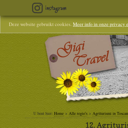
Deze website gebruikt cookies.
Meer info in onze privacy 
U bent hier:
Home
>
Alle regio's
>
Agriturismi in Tosca
12.
Agrituri