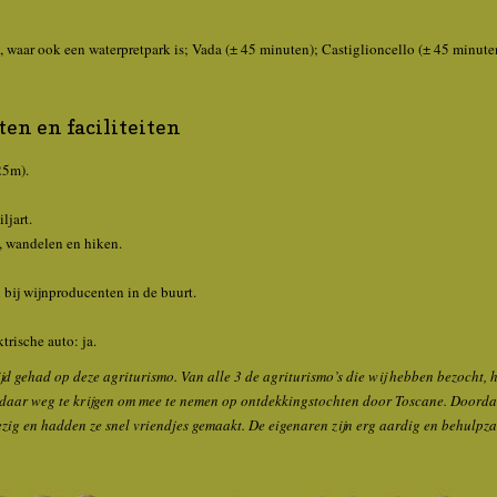
, waar ook een waterpretpark is; Vada (± 45 minuten); Castiglioncello (± 45 minute
en en faciliteiten
5m).
ljart.
 wandelen en hiken.
 bij wijnproducenten in de buurt.
trische auto: ja.
ijd gehad op deze agriturismo. Van alle 3 de agriturismo’s die wij hebben bezocht,
 daar weg te krijgen om mee te nemen op ontdekkingstochten door Toscane. Doordat
ig en hadden ze snel vriendjes gemaakt. De eigenaren zijn erg aardig en behulpz