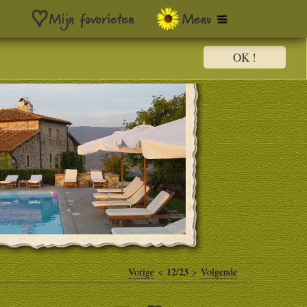
OK !
12/23
Vorige
<
>
Volgende