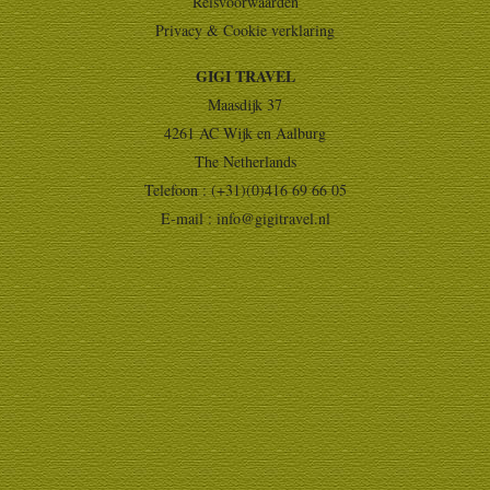
Reisvoorwaarden
Privacy & Cookie verklaring
GIGI TRAVEL
Maasdijk 37
4261 AC Wijk en Aalburg
The Netherlands
Telefoon : (+31)(0)416 69 66 05
E-mail :
info@gigitravel.nl