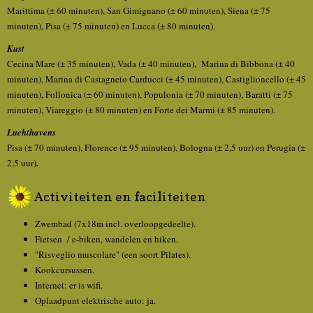
Marittima (± 60 minuten), San Gimignano (± 60 minuten), Siena (± 75
minuten), Pisa (± 75 minuten) en Lucca (± 80 minuten).
Kust
Cecina Mare (± 35 minuten), Vada (± 40 minuten), Marina di Bibbona (± 40
minuten), Marina di Castagneto Carducci (± 45 minuten), Castiglioncello (± 45
minuten), Follonica (± 60 minuten), Populonia (± 70 minuten), Baratti (± 75
minuten), Viareggio (± 80 minuten) en Forte dei Marmi (± 85 minuten).
Luchthavens
Pisa (± 70 minuten), Florence (± 95 minuten), Bologna
(± 2,5 uur)
en Perugia
(±
2,5 uur)
.
Activiteiten en faciliteiten
Zwembad (7x18m incl. overloopgedeelte).
Fietsen / e-biken, wandelen en hiken.
"Risveglio muscolare" (een soort Pilates).
Kookcursussen.
Internet: er is wifi.
Oplaadpunt elektrische auto: ja.