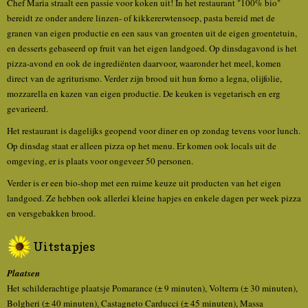
Chef Maria straalt een passie voor koken uit! In het restaurant "100% bio"
bereidt ze onder andere linzen- of kikkererwtensoep, pasta bereid met de
granen van eigen productie en een saus van groenten uit de eigen groentetuin,
en desserts gebaseerd op fruit van het eigen landgoed. Op dinsdagavond is het
pizza-avond en ook de ingrediënten daarvoor, waaronder het meel, komen
direct van de agriturismo. Verder zijn brood uit hun forno a legna, olijfolie,
mozzarella en kazen van eigen productie. De keuken is vegetarisch en erg
gevarieerd.
Het restaurant is dagelijks geopend voor diner en op zondag tevens voor lunch.
Op dinsdag staat er alleen pizza op het menu. Er komen ook locals uit de
omgeving, er is plaats voor ongeveer 50 personen.
Verder is er een bio-shop met een ruime keuze uit producten van het eigen
landgoed. Ze hebben ook allerlei kleine hapjes en enkele dagen per week pizza
en versgebakken brood.
Uitstapjes
Plaatsen
Het schilderachtige plaatsje Pomarance (± 9 minuten), Volterra (± 30 minuten),
Bolgheri (± 40 minuten), Castagneto Carducci (± 45 minuten), Massa