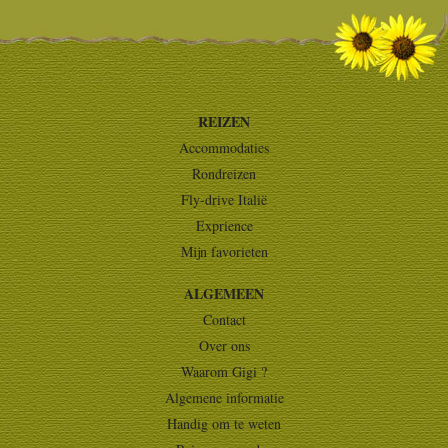
REIZEN
Accommodaties
Rondreizen
Fly-drive Italië
Exprience
Mijn favorieten
ALGEMEEN
Contact
Over ons
Waarom Gigi ?
Algemene informatie
Handig om te weten