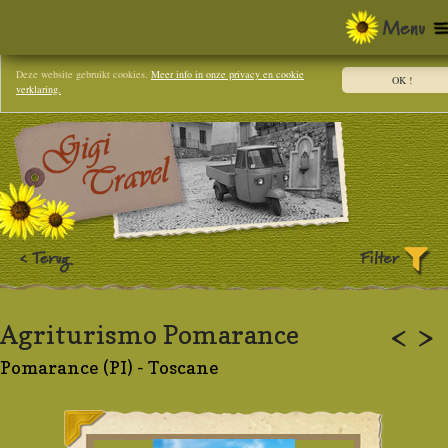
Deze website gebruikt cookies.
Meer info in onze privacy en cookie
OK !
verklaring.
Agriturismo Pomarance
<
>
Pomarance (PI) - Toscane