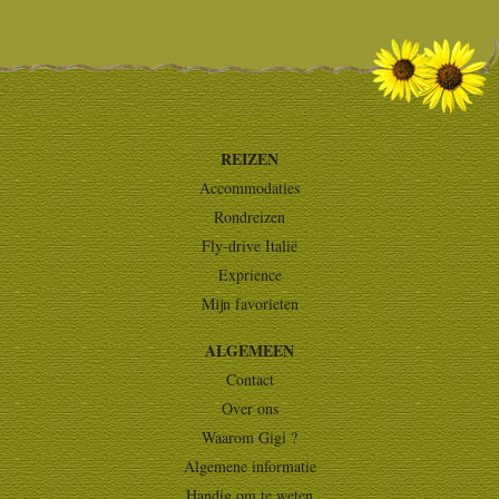
REIZEN
Accommodaties
Rondreizen
Fly-drive Italië
Exprience
Mijn favorieten
ALGEMEEN
Contact
Over ons
Waarom Gigi ?
Algemene informatie
Handig om te weten