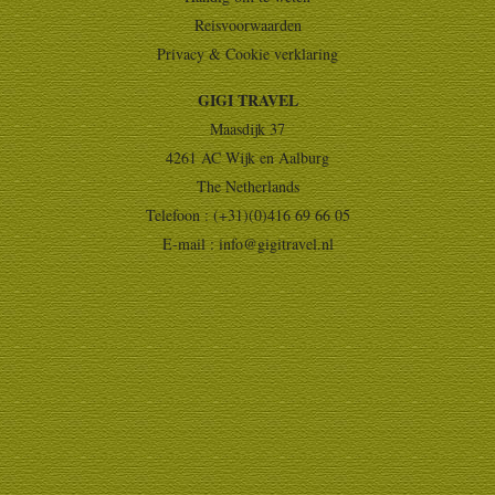
Reisvoorwaarden
Privacy & Cookie verklaring
GIGI TRAVEL
Maasdijk 37
4261 AC Wijk en Aalburg
The Netherlands
Telefoon : (+31)(0)416 69 66 05
E-mail :
info@gigitravel.nl