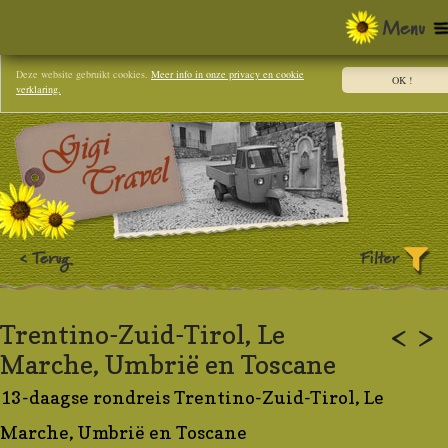
Deze website gebruikt cookies.
Meer info in onze privacy en cookie
OK !
verklaring.
Trentino-Zuid-Tirol, Le
<
>
Marche, Umbrië en Toscane
13-daagse rondreis Trentino-Zuid-Tirol, Le
Marche, Umbrië en Toscane