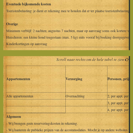
Eventuele bijkomende kosten
Toeristenbelasting: je dient er rekening mee te houden dat er ter plaatse toeristenbelasting
Overige
Minimum verblijf: 2 nachten; augustus 7 nachten, maar op aanvraag soms ook kortere verb
Huisdieren: een kleine hond toegestaan (max. 5 kg) mits vooraf bij boeking doorgegeven; 
Kinderkortingen op aanvraag
Scroll naar rechts om de hele tabel te zien
Appartementen
Verzorging
Personen, prijs
Alle appartementen
Overnachting
2, per appt. per na
3, per appt. per na
4, per appt. per na
Algemeen
- Wij brengen geen reserveringskosten in rekening.
- Wij hanteren de publieke prijzen van de accommodaties. Mocht je op andere websites teg