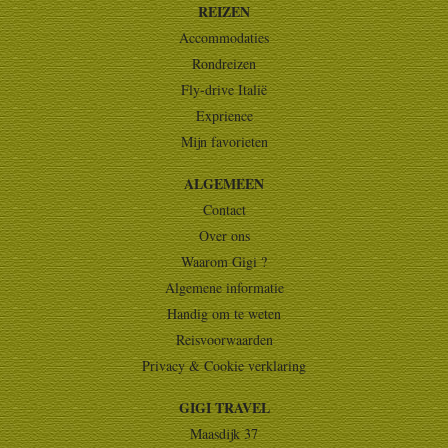
REIZEN
Accommodaties
Rondreizen
Fly-drive Italië
Exprience
Mijn favorieten
ALGEMEEN
Contact
Over ons
Waarom Gigi ?
Algemene informatie
Handig om te weten
Reisvoorwaarden
Privacy & Cookie verklaring
GIGI TRAVEL
Maasdijk 37