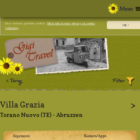
Deze website gebruikt cookies.
Meer info in onze privacy en cookie
OK !
verklaring.
Villa Grazia
>
Torano Nuovo (TE) - Abruzzen
Algemeen
Kamers/Appt.