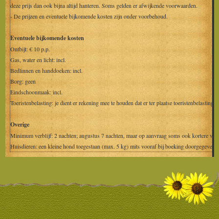
deze prijs dan ook bijna altijd hanteren. Soms gelden er afwijkende voorwaarden.
- De prijzen en eventuele bijkomende kosten zijn onder voorbehoud.
Eventuele bijkomende kosten
Ontbijt: € 10 p.p.
Gas, water en licht: incl.
Bedlinnen en handdoeken: incl.
Borg: geen
Eindschoonmaak: incl.
Toeristenbelasting: je dient er rekening mee te houden dat er ter plaatse toeristenbelasting
Overige
Minimum verblijf: 2 nachten; augustus 7 nachten, maar op aanvraag soms ook kortere verb
Huisdieren: een kleine hond toegestaan (max. 5 kg) mits vooraf bij boeking doorgegeven; 