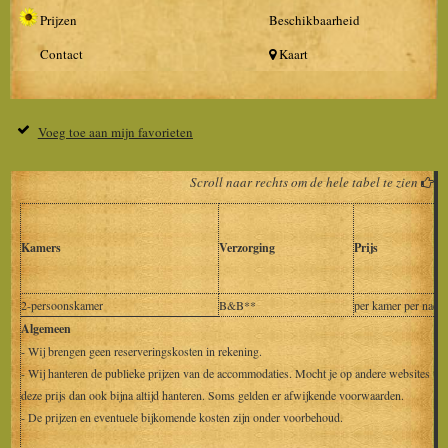
Prijzen
Beschikbaarheid
Contact
Kaart
Voeg toe aan mijn favorieten
Scroll naar rechts om de hele tabel te zien
Kamers
Verzorging
Prijs
2-persoonskamer
B&B**
per kamer per nacht
Algemeen
- Wij brengen geen reserveringskosten in rekening.
- Wij hanteren de publieke prijzen van de accommodaties. Mocht je op andere websites teg
deze prijs dan ook bijna altijd hanteren. Soms gelden er afwijkende voorwaarden.
- De prijzen en eventuele bijkomende kosten zijn onder voorbehoud.