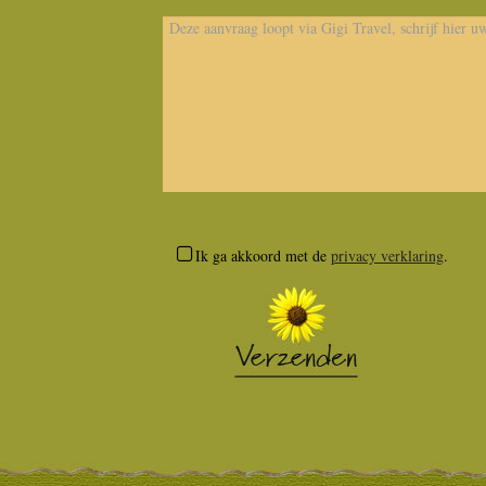
Ik ga akkoord met de
privacy verklaring
.