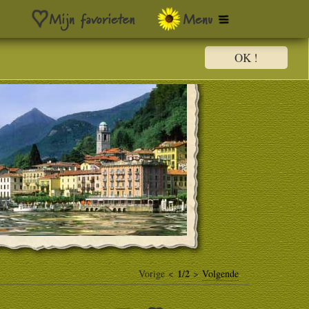
OK !
1/2
Vorige <
>
Volgende