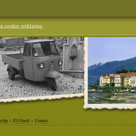
en cookie verklaring.
rdije
>
El Giardi
>
Contact