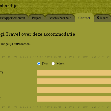
mbardije
Contact
rs/Appartementen
Prijzen
Beschikbaarheid
Kaart
igi Travel over deze accommodatie
g mogelijk antwoorden.
Dhr.
Mevr.
(*)
*)