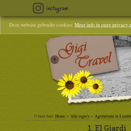
Deze website gebruikt cookies.
Meer info in onze privacy 
U bent hier:
Home
>
Alle regio's
>
Agriturismi in Lomba
1.
El Giardi