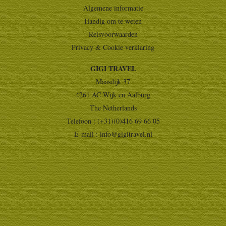
Algemene informatie
Handig om te weten
Reisvoorwaarden
Privacy & Cookie verklaring
GIGI TRAVEL
Maasdijk 37
4261 AC Wijk en Aalburg
The Netherlands
Telefoon : (+31)(0)416 69 66 05
E-mail :
info@gigitravel.nl