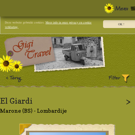
Deze website gebruikt cookies.
Meer info in onze privacy en cookie
OK !
verklaring.
El Giardi
>
Marone (BS) - Lombardije