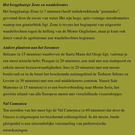
Het bergplaatsje Zone en wandelroutes
Het bergplaatsje Zone (± 7 minuten) heeft indrukwekkende "piramides",
gevormd door de erosie van water. Het zijn hoge, spits vormige steenformaties
waarop een granietblok ligt. Zone is tevens het beginpunt van uitgezette
wandeltochten tegen de helling van de Monte Guglielmo, maar je kunt ook
direct vanaf de agriturismo aan wandeltochten beginnen.
Andere plaatsen aan het Iseomeer
Sulzano (± 15 minuten) waarboven de Santa Maria del Giogi ligt, vanwaar je
een mooi uitzicht hebt; Pisogne (± 20 minuten), een stad met een stadspoort en
enkele mooie bezienswaardigheden; Iseo (± 20 minuten) met een mooie
boulevard en in de buurt het beschermde natuurgebied de Torbiere Sebino en
Lovere (± 30 minuten) met een oud middeleeuws centrum. Vanuit Sale
Maresino (± 15 minuten) is er een bootverbinding naar Monte Isola, het
grootste eiland van alle Europese meren met verschillende vissersdorpjes.
Val Camonica
Ten noorden van het meer ligt de Val Camonica (± 60 minuten) dat door de
Unesco is uitgeroepen tot beschermd cultuurgebied. In dit mooie, brede
gletsjerdal is een uitzonderlijke verzameling van prehistorische
rotstekeningen.