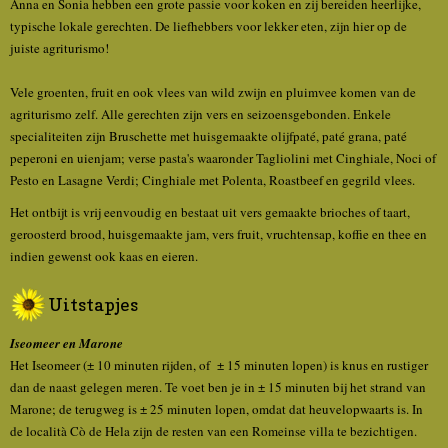
Anna en Sonia hebben een grote passie voor koken en zij bereiden heerlijke,
typische lokale gerechten. De liefhebbers voor lekker eten, zijn hier op de
juiste agriturismo!
Vele groenten, fruit en ook vlees van wild zwijn en pluimvee komen van de
agriturismo zelf. Alle gerechten zijn vers en seizoensgebonden. Enkele
specialiteiten zijn Bruschette met huisgemaakte olijfpaté, paté grana, paté
peperoni en uienjam; verse pasta's waaronder Tagliolini met Cinghiale, Noci of
Pesto en Lasagne Verdi; Cinghiale met Polenta, Roastbeef en gegrild vlees.
Het ontbijt is vrij eenvoudig en bestaat uit vers gemaakte brioches of taart,
geroosterd brood, huisgemaakte jam, vers fruit, vruchtensap, koffie en thee en
indien gewenst ook kaas en eieren.
Uitstapjes
Iseomeer en Marone
Het Iseomeer (± 10 minuten rijden, of ± 15 minuten lopen) is knus en rustiger
dan de naast gelegen meren. Te voet ben je in ± 15 minuten bij het strand van
Marone; de terugweg is ± 25 minuten lopen, omdat dat heuvelopwaarts is. In
de località Cò de Hela zijn de resten van een Romeinse villa te bezichtigen.