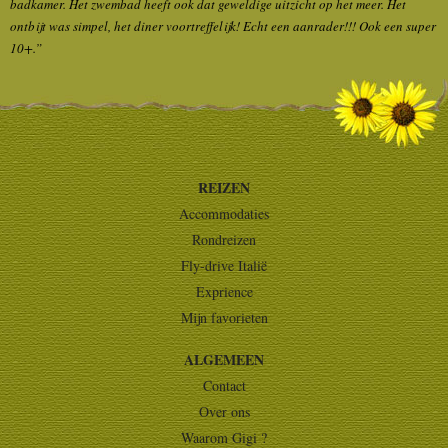
badkamer. Het zwembad heeft ook dat geweldige uitzicht op het meer. Het
ontbijt was simpel, het diner voortreffelijk! Echt een aanrader!!! Ook een super
10+.”
REIZEN
Accommodaties
Rondreizen
Fly-drive Italië
Exprience
Mijn favorieten
ALGEMEEN
Contact
Over ons
Waarom Gigi ?