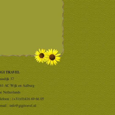
IGI TRAVEL
asdijk 37
61 AC Wijk en Aalburg
e Netherlands
lefoon : (+31)(0)416 69 66 05
mail :
info@gigitravel.nl