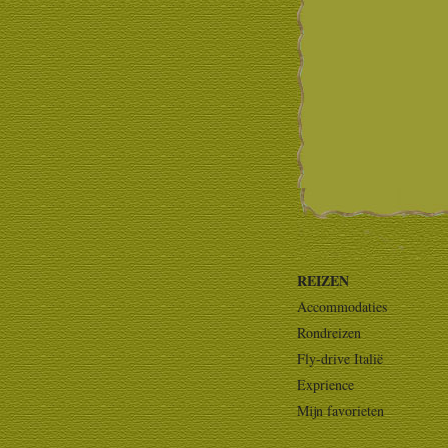
REIZEN
Accommodaties
Rondreizen
Fly-drive Italië
Exprience
Mijn favorieten