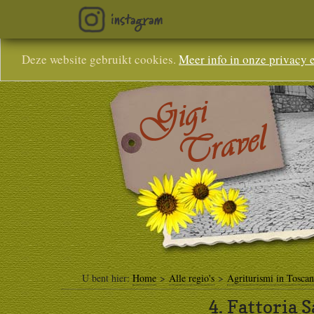
Deze website gebruikt cookies.
Meer info in onze privacy 
U bent hier:
Home
>
Alle regio's
>
Agriturismi in Tosca
4.
Fattoria S