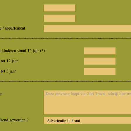
e / appartement
 kinderen vanaf 12 jaar (*)
tot 12 jaar
tot 3 jaar
en
ekend geworden ?