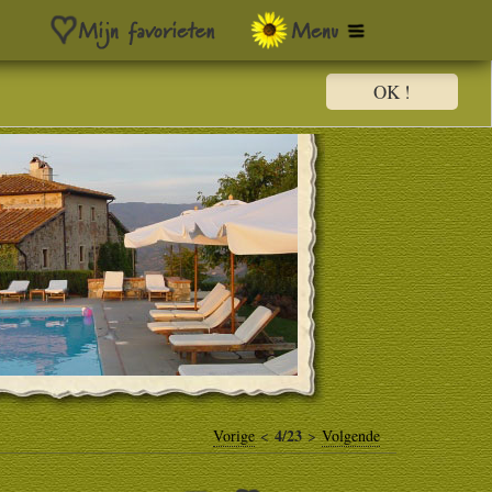
OK !
4/23
Vorige
<
>
Volgende