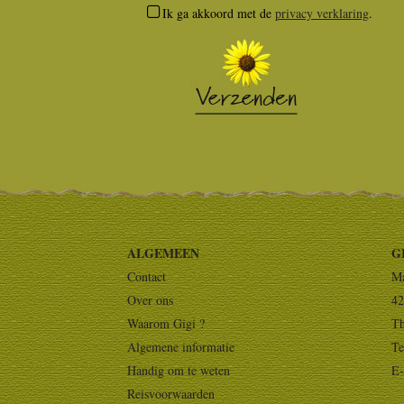
Ik ga akkoord met de
privacy verklaring
.
ALGEMEEN
G
Contact
Ma
Over ons
42
Waarom Gigi ?
Th
Algemene informatie
Te
Handig om te weten
E-
Reisvoorwaarden