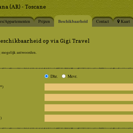
ana (AR) - Toscane
Beschikbaarheid
rs/Appartementen
Prijzen
Contact
Kaart
beschikbaarheid op via Gigi Travel
g mogelijk antwoorden.
Dhr.
Mevr.
(*)
*)