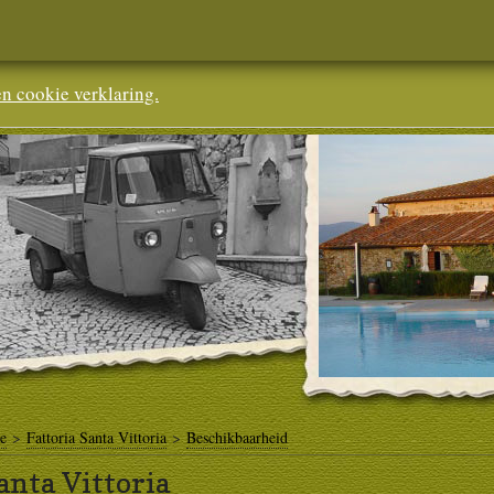
en cookie verklaring.
ne
>
Fattoria Santa Vittoria
>
Beschikbaarheid
anta Vittoria