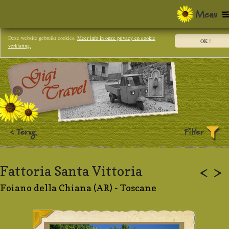
Deze website gebruikt cookies.
Meer info in onze privacy en cookie
OK !
verklaring.
Fattoria Santa Vittoria
<
>
Foiano della Chiana (AR) - Toscane