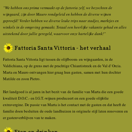
”We hebben ons prima vermaakt op de fattoria zelf, we bezochten de
wijngaard, zijn door Mauro rondgeleid en hebben de diverse wijnen
geproefd! Verder hebben we diverse leuke trips naar stadjes, marktjes en
winkels in de omgeving gemaakt. Totaal een heerlijke vakantie gehad en alles
uitstekend door jullie geregeld, waarvoor onze hartelijke dank!”
Fattoria Santa Vittoria - het verhaal
Fattoria Santa Vittoria ligt tussen de olijfboom- en wijngaarden, in de
Valdichiana, op de grens met de prachtige Chiantistreek en de Val d' Orcia.
Marta en Mauro ontvangen hier graag hun gasten, samen met hun dochter
Matilde en zoon Pietro.
Het landgoed is al jaren in het bezit van de familie van Marta die een goede
kwaliteit D.O.C.- en I.G.T.-wijnen produceert en een goede olijfolie
extravergine. De passie van Marta is het contact met de gasten en dat heeft de
familie doen besluiten de oude landhuizen in originele stijl laten renoveren en
er gastenverblijven van te maken.
Eten en drinken