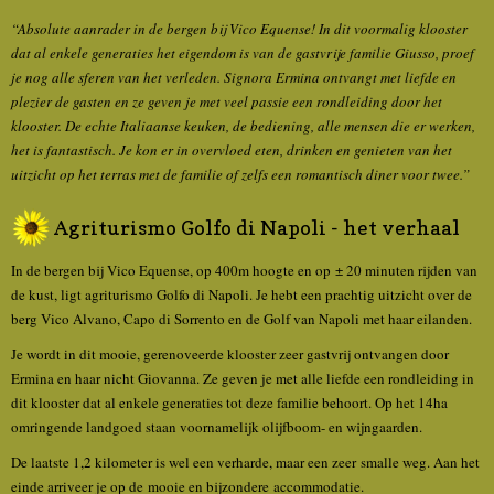
“Absolute aanrader in de bergen bij Vico Equense! In dit voormalig klooster
dat al enkele generaties het eigendom is van de gastvrije familie Giusso, proef
je nog alle sferen van het verleden. Signora Ermina ontvangt met liefde en
plezier de gasten en ze geven je met veel passie een rondleiding door het
klooster. De echte Italiaanse keuken, de bediening, alle mensen die er werken,
het is fantastisch. Je kon er in overvloed eten, drinken en genieten van het
uitzicht op het terras met de familie of zelfs een romantisch diner voor twee.”
Agriturismo Golfo di Napoli - het verhaal
In de bergen bij Vico Equense, op 400m hoogte en op ± 20 minuten rijden van
de kust, ligt agriturismo Golfo di Napoli. Je hebt een prachtig uitzicht over de
berg Vico Alvano, Capo di Sorrento en de Golf van Napoli met haar eilanden.
Je wordt in dit mooie, gerenoveerde klooster zeer gastvrij ontvangen door
Ermina en haar nicht Giovanna. Ze geven je met alle liefde een rondleiding in
dit klooster dat al enkele generaties tot deze familie behoort. Op het 14ha
omringende landgoed staan voornamelijk olijfboom- en wijngaarden.
De laatste 1,2 kilometer is wel een verharde, maar een zeer smalle weg. Aan het
einde arriveer je op de mooie en bijzondere accommodatie.