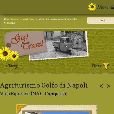
Deze website gebruikt cookies.
Meer info in onze privacy en cookie
OK !
verklaring.
Agriturismo Golfo di Napoli
<
>
Vico Equense (NA) - Campanië