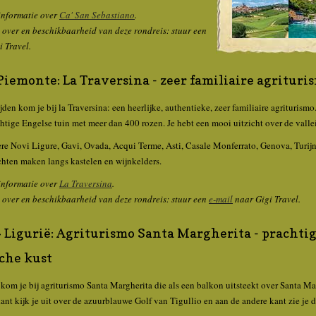
informatie over
Ca' San Sebastiano
.
 over en beschikbaarheid van deze rondreis: stuur een
 Travel.
Piemonte: La Traversina - zeer familiaire agritur
jden kom je bij la Traversina: een heerlijke, authentieke, zeer familiaire agriturismo
tige Engelse tuin met meer dan 400 rozen. Je hebt een mooi uitzicht over de vallei
re Novi Ligure, Gavi, Ovada, Acqui Terme, Asti, Casale Monferrato, Genova, Turijn 
ten maken langs kastelen en wijnkelders.
informatie over
La Traversina
.
 over en beschikbaarheid van deze rondreis: stuur een
e-mail
naar Gigi Travel.
 Ligurië: Agriturismo Santa Margherita - prachtig
sche kust
kom je bij agriturismo Santa Margherita die als een balkon uitsteekt over Santa Ma
nt kijk je uit over de azuurblauwe Golf van Tigullio en aan de andere kant zie je d