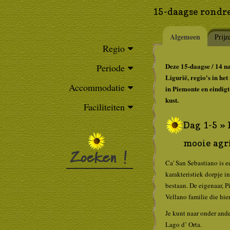
15-daagse rondre
Algemeen
Prijz
Regio
Deze 15-daagse / 14 n
Periode
Ligurië, regio's in he
Accommodatie
in Piemonte en eindigt
kust.
Faciliteiten
Dag 1-5 » 
mooie agr
Ca' San Sebastiano is e
karakteristiek dorpje i
bestaan. De eigenaar, P
Vellano familie die hie
Je kunt naar onder ande
Lago d’ Orta.