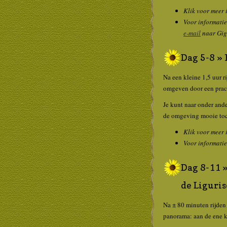
Klik voor meer 
Voor informatie
e-mail
naar Gigi
Dag 5-8 » 
Na een kleine 1,5 uur ri
omgeven door een prach
Je kunt naar onder ande
de omgeving mooie toch
Klik voor meer 
Voor informatie
Dag 8-11 »
de Liguri
Na ± 80 minuten rijden 
panorama: aan de ene ka