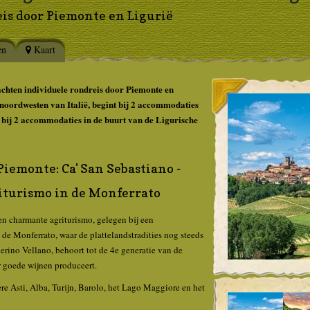
is door Piemonte en Ligurië
en
Kaart
achten individuele rondreis door Piemonte en
t noordwesten van Italië, begint bij 2 accommodaties
 bij 2 accommodaties in de buurt van de Ligurische
Piemonte: Ca' San Sebastiano -
iturismo in de Monferrato
en charmante agriturismo, gelegen bij een
n de Monferrato, waar de plattelandstradities nog steeds
ierino Vellano, behoort tot de 4e generatie van de
r goede wijnen produceert.
re Asti, Alba, Turijn, Barolo, het Lago Maggiore en het