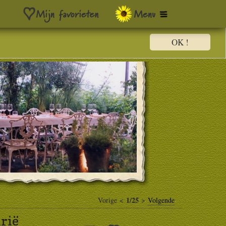
OK !
1/25
Vorige <
>
Volgende
rië