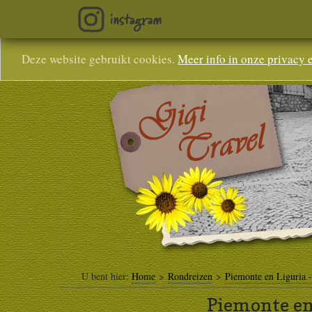
Deze website gebruikt cookies.
Meer info in onze privacy 
U bent hier:
Home
>
Rondreizen
>
Piemonte en Liguria -
Piemonte en