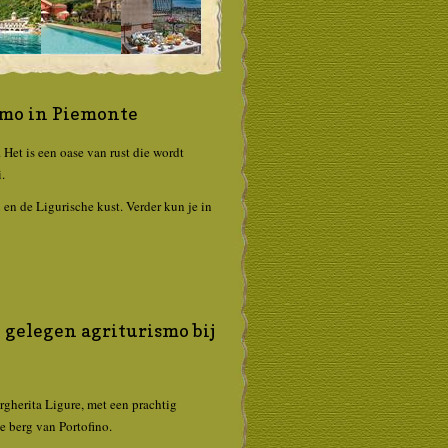
ismo in Piemonte
. Het is een oase van rust die wordt
.
en de Ligurische kust. Verder kun je in
 gelegen agriturismo bij
rgherita Ligure, met een prachtig
e berg van Portofino.