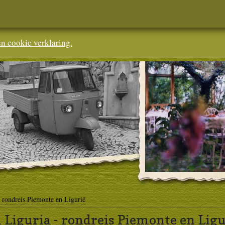
en cookie verklaring.
 rondreis Piemonte en Ligurië
 Liguria - rondreis Piemonte en Ligu