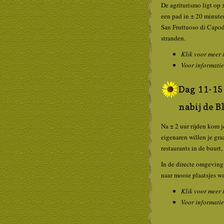
De agriturismo ligt op 
een pad in ± 20 minuten
San Fruttuoso di Capod
stranden.
Klik voor meer 
Voor informatie
Dag 11-15 
nabij de 
Na ± 2 uur rijden kom j
eigenaren willen je gra
restaurants in de buurt
In de directe omgeving 
naar mooie plaatsjes w
Klik voor meer 
Voor informatie