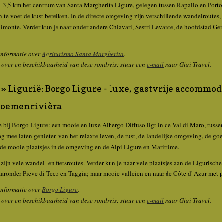
± 3,5 km het centrum van Santa Margherita Ligure, gelegen tussen Rapallo en Porto
 te voet de kust bereiken. In de directe omgeving zijn verschillende wandelroutes,
imonte. Verder kun je naar onder andere Chiavari, Sestri Levante, de hoofdstad Gen
informatie over
Agriturismo Santa Margherita
.
 over en beschikbaarheid van deze rondreis: stuur een
e-mail
naar Gigi Travel.
» Ligurië: Borgo Ligure - luxe, gastvrije accommod
Bloemenrivièra
e bij Borgo Ligure: een mooie en luxe Albergo Diffuso ligt in de Val di Maro, tusse
ag mee laten genieten van het relaxte leven, de rust, de landelijke omgeving, de go
, de mooie plaatsjes in de omgeving en de Alpi Ligure en Marittime.
zijn vele wandel- en fietsroutes. Verder kun je naar vele plaatsjes aan de Ligurisch
aaronder Pieve di Teco en Taggia; naar mooie valleien en naar de Côte d' Azur met 
informatie over
Borgo Ligure
.
 over en beschikbaarheid van deze rondreis: stuur een
e-mail
naar Gigi Travel.